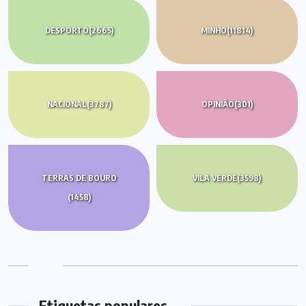
DESPORTO
(2665)
MINHO
(11814)
NACIONAL
(3787)
OPINIÃO
(301)
TERRAS DE BOURO
VILA VERDE
(3598)
(1458)
Etiquetas populares