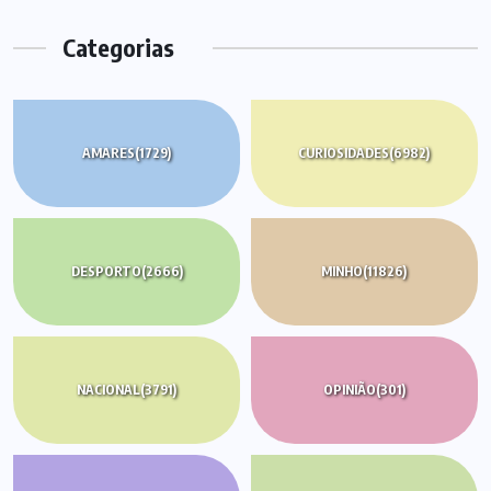
Categorias
AMARES
(1729)
CURIOSIDADES
(6982)
DESPORTO
(2666)
MINHO
(11826)
NACIONAL
(3791)
OPINIÃO
(301)