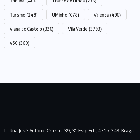
Tribunal
(406)
Tráfico de Droga
(273)
Turismo
(248)
UMinho
(678)
Valença
(496)
Viana do Castelo
(336)
Vila Verde
(3793)
VSC
(360)
Rua José António Cruz, nº 39, 3º Esq. Frt., 4715-343 Braga