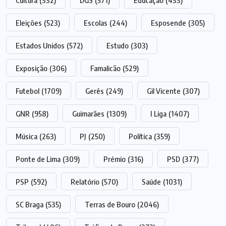
Cultura
(332)
DGS
(571)
Educação
(433)
Eleições
(523)
Escolas
(244)
Esposende
(305)
Estados Unidos
(572)
Estudo
(303)
Exposição
(306)
Famalicão
(529)
Futebol
(1709)
Gerês
(249)
Gil Vicente
(307)
GNR
(958)
Guimarães
(1309)
I Liga
(1407)
Música
(263)
PJ
(250)
Política
(359)
Ponte de Lima
(309)
Prémio
(316)
PSD
(377)
PSP
(592)
Relatório
(570)
Saúde
(1031)
SC Braga
(535)
Terras de Bouro
(2046)