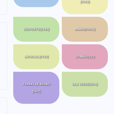
(6982)
DESPORTO
(2665)
MINHO
(11804)
NACIONAL
(3783)
OPINIÃO
(301)
TERRAS DE BOURO
VILA VERDE
(3594)
(1457)