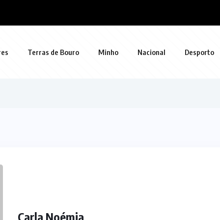
res
Terras de Bouro
Minho
Nacional
Desporto
Carla Noémia