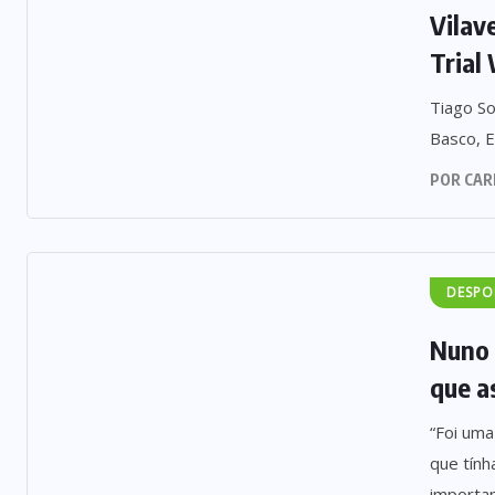
Vilav
Trial
Tiago So
Basco, E
POR
CAR
DESPO
Nuno 
que as
“Foi um
que tính
importan