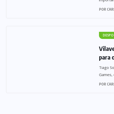
POR
CAR
DESPO
Vilav
para o
Tiago So
Games, q
POR
CAR