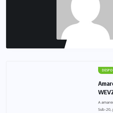
DESPO
Amare
WEVZ
A amare
Sub-20, 