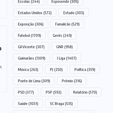
Escolas
(244)
Esposende
(305)
Estados Unidos
(572)
Estudo
(303)
Exposição
(306)
Famalicão
(529)
Futebol
(1709)
Gerês
(249)
o
Gil Vicente
(307)
GNR
(958)
Guimarães
(1309)
I Liga
(1407)
th
Música
(263)
PJ
(250)
Política
(359)
Ponte de Lima
(309)
Prémio
(316)
PSD
(377)
PSP
(592)
Relatório
(570)
Saúde
(1031)
SC Braga
(535)