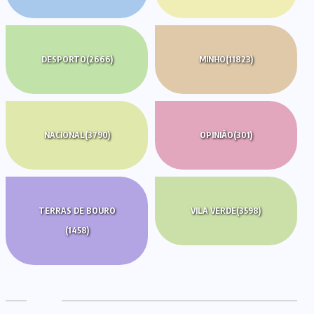
DESPORTO
(2666)
MINHO
(11823)
NACIONAL
(3790)
OPINIÃO
(301)
TERRAS DE BOURO
VILA VERDE
(3598)
(1458)