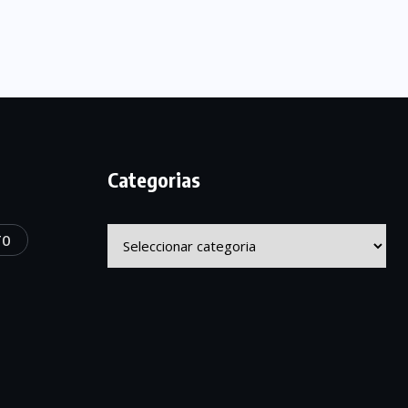
Categorias
Categorias
TO