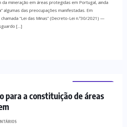
 da mineração em áreas protegidas em Portugal, ainda
a” algumas das preocupações manifestadas. Em
à chamada “Lei das Minas” (Decreto-Lei n.º30/2021) —
sguardo […]
TERRAS DE BOURO
o para a constituição de áreas
gem
NTÁRIOS