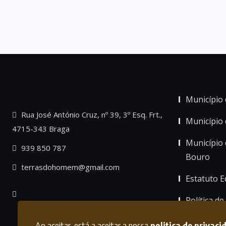
Município 
Rua José António Cruz, nº 39, 3º Esq. Frt.,
Município
4715-343 Braga
Município 
939 850 787
Bouro
terrasdohomem@gmail.com
Estatuto Ed
Política de
Ao aceitar, está a aceitar a nossa
politica de privaci