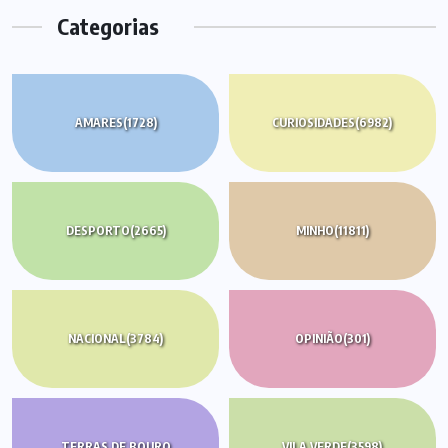
Categorias
AMARES
(1728)
CURIOSIDADES
(6982)
DESPORTO
(2665)
MINHO
(11811)
NACIONAL
(3784)
OPINIÃO
(301)
TERRAS DE BOURO
VILA VERDE
(3598)