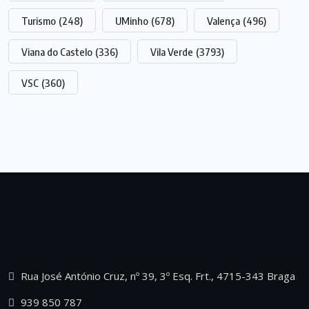
Turismo
(248)
UMinho
(678)
Valença
(496)
Viana do Castelo
(336)
Vila Verde
(3793)
VSC
(360)
Rua José António Cruz, nº 39, 3º Esq. Frt., 4715-343 Braga
939 850 787