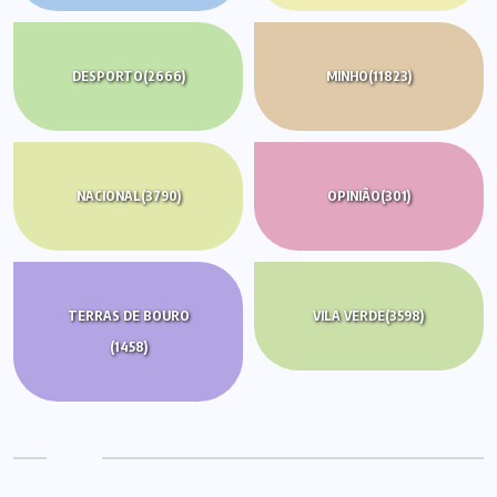
DESPORTO
(2666)
MINHO
(11823)
NACIONAL
(3790)
OPINIÃO
(301)
TERRAS DE BOURO
VILA VERDE
(3598)
(1458)