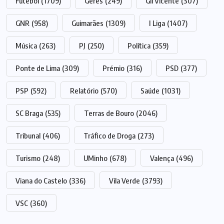
Futebol
(1709)
Gerês
(249)
Gil Vicente
(307)
GNR
(958)
Guimarães
(1309)
I Liga
(1407)
Música
(263)
PJ
(250)
Política
(359)
Ponte de Lima
(309)
Prémio
(316)
PSD
(377)
PSP
(592)
Relatório
(570)
Saúde
(1031)
SC Braga
(535)
Terras de Bouro
(2046)
Tribunal
(406)
Tráfico de Droga
(273)
Turismo
(248)
UMinho
(678)
Valença
(496)
Viana do Castelo
(336)
Vila Verde
(3793)
VSC
(360)