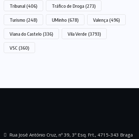
Tribunal
(406)
Tráfico de Droga
(273)
Turismo
(248)
UMinho
(678)
Valença
(496)
Viana do Castelo
(336)
Vila Verde
(3793)
VSC
(360)
Rua José António Cruz, nº 39, 3º Esq. Frt., 4715-343 Braga