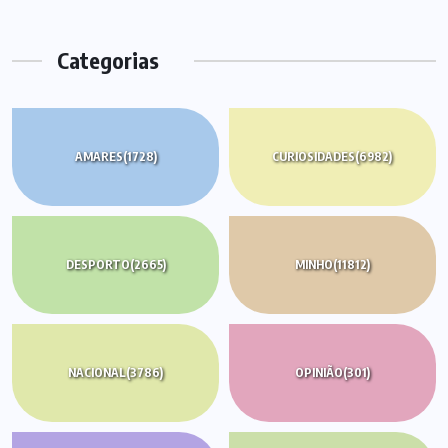
Categorias
AMARES
(1728)
CURIOSIDADES
(6982)
DESPORTO
(2665)
MINHO
(11812)
NACIONAL
(3786)
OPINIÃO
(301)