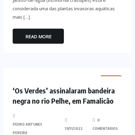
jacinto-de-água (Eichhornia crassipes) esta é
considerada uma das plantas invasoras aquáticas
mais […]
READ MORE
MINHO
‘Os Verdes’ assinalaram bandeira
negra no rio Pelhe, em Famalicão
0
PEDRO ANTUNES
19/11/2022
COMENTÁRIOS
PEREIRA