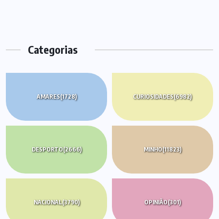
de
artigos
Categorias
AMARES
(1728)
CURIOSIDADES
(6982)
DESPORTO
(2666)
MINHO
(11823)
NACIONAL
(3790)
OPINIÃO
(301)