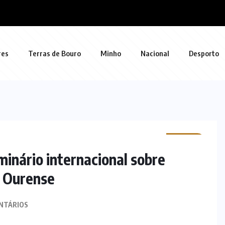
res
Terras de Bouro
Minho
Nacional
Desporto
MINHO
inário internacional sobre
m Ourense
NTÁRIOS