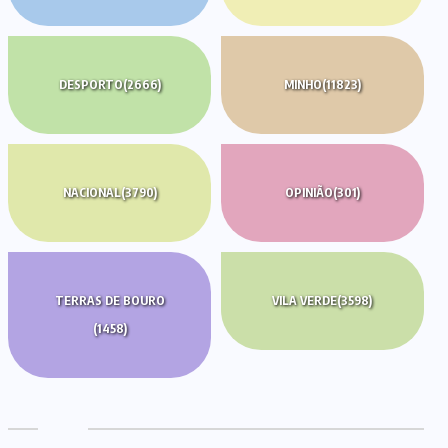
DESPORTO
(2666)
MINHO
(11823)
NACIONAL
(3790)
OPINIÃO
(301)
TERRAS DE BOURO
VILA VERDE
(3598)
(1458)