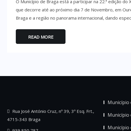
O Município de Braga está a participar na 22.ª edição do
que decorre até ao próximo dia 7 de Novembro, em Oure
Braga e a região no panorama internacional, dando espec
READ MORE
Município 
Rua José António Cruz, nº 39, 3º Esq. Frt.,
Município
4715-343 Braga
Município 
939 850 787