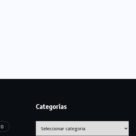
Categorias
Categorias
TO