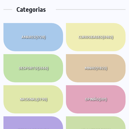
Categorias
AMARES
(1728)
CURIOSIDADES
(6982)
DESPORTO
(2666)
MINHO
(11823)
NACIONAL
(3790)
OPINIÃO
(301)