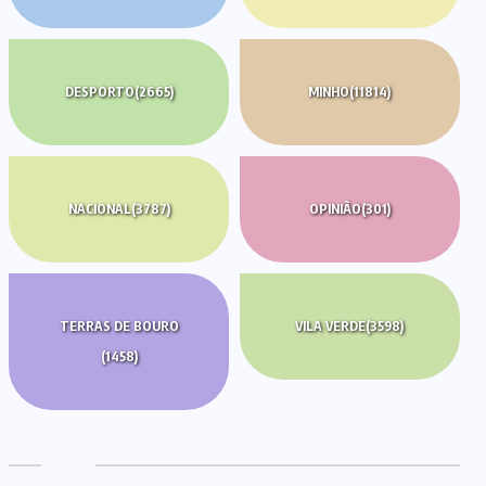
DESPORTO
(2665)
MINHO
(11814)
NACIONAL
(3787)
OPINIÃO
(301)
TERRAS DE BOURO
VILA VERDE
(3598)
(1458)