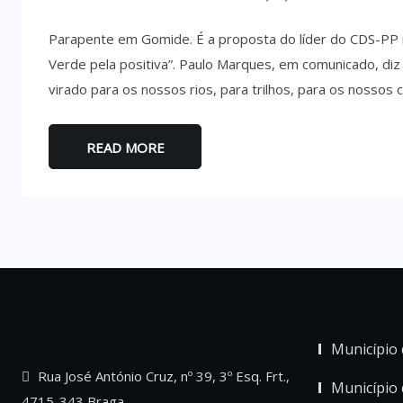
Parapente em Gomide. É a proposta do líder do CDS-PP na 
Verde pela positiva”. Paulo Marques, em comunicado, di
virado para os nossos rios, para trilhos, para os nossos 
READ MORE
Município 
Rua José António Cruz, nº 39, 3º Esq. Frt.,
Município
4715-343 Braga