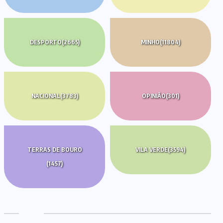
DESPORTO
(2665)
MINHO
(11804)
NACIONAL
(3783)
OPINIÃO
(301)
TERRAS DE BOURO
VILA VERDE
(3594)
(1457)