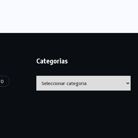
Categorias
Categorias
TO