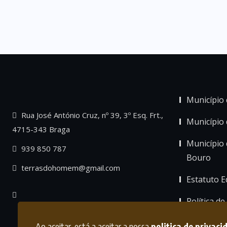
Município 
Rua José António Cruz, nº 39, 3º Esq. Frt.,
Município
4715-343 Braga
Município 
939 850 787
Bouro
terrasdohomem@gmail.com
Estatuto Ed
Política de
Ao aceitar, está a aceitar a nossa
politica de privaci