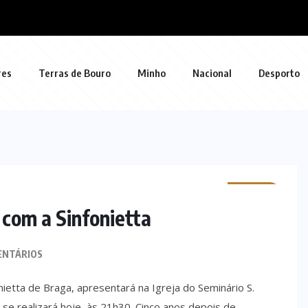
res
Terras de Bouro
Minho
Nacional
Desporto
MINHO
com a Sinfonietta
ENTÁRIOS
ietta de Braga, apresentará na Igreja do Seminário S.
se realizará hoje, às 21h30. Cinco anos depois de