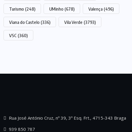
Turismo
(248)
UMinho
(678)
Valença
(496)
Viana do Castelo
(336)
Vila Verde
(3793)
VSC
(360)
Rua José António Cruz, nº 39, 3º Esq. Frt., 4715-343 Braga
939 850 787