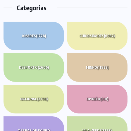
Categorias
AMARES
(1728)
CURIOSIDADES
(6982)
DESPORTO
(2666)
MINHO
(11823)
NACIONAL
(3790)
OPINIÃO
(301)
TERRAS DE BOURO
VILA VERDE
(3598)