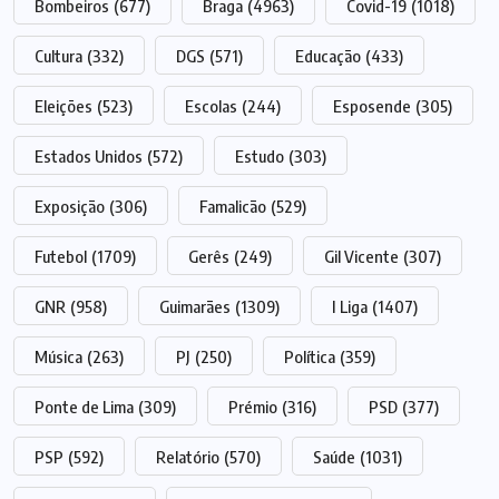
Bombeiros
(677)
Braga
(4963)
Covid-19
(1018)
Cultura
(332)
DGS
(571)
Educação
(433)
Eleições
(523)
Escolas
(244)
Esposende
(305)
Estados Unidos
(572)
Estudo
(303)
Exposição
(306)
Famalicão
(529)
Futebol
(1709)
Gerês
(249)
Gil Vicente
(307)
GNR
(958)
Guimarães
(1309)
I Liga
(1407)
Música
(263)
PJ
(250)
Política
(359)
Ponte de Lima
(309)
Prémio
(316)
PSD
(377)
PSP
(592)
Relatório
(570)
Saúde
(1031)