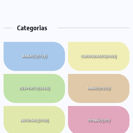
Categorias
AMARES
(1728)
CURIOSIDADES
(6982)
DESPORTO
(2666)
MINHO
(11823)
NACIONAL
(3790)
OPINIÃO
(301)