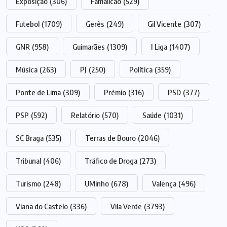
Exposição
(306)
Famalicão
(529)
Futebol
(1709)
Gerês
(249)
Gil Vicente
(307)
GNR
(958)
Guimarães
(1309)
I Liga
(1407)
Música
(263)
PJ
(250)
Política
(359)
Ponte de Lima
(309)
Prémio
(316)
PSD
(377)
PSP
(592)
Relatório
(570)
Saúde
(1031)
SC Braga
(535)
Terras de Bouro
(2046)
Tribunal
(406)
Tráfico de Droga
(273)
Turismo
(248)
UMinho
(678)
Valença
(496)
Viana do Castelo
(336)
Vila Verde
(3793)