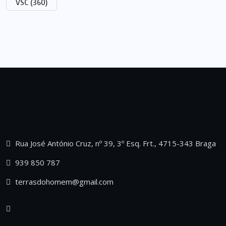
VSC
(360)
Rua José António Cruz, nº 39, 3º Esq. Frt., 4715-343 Braga
939 850 787
terrasdohomem@gmail.com