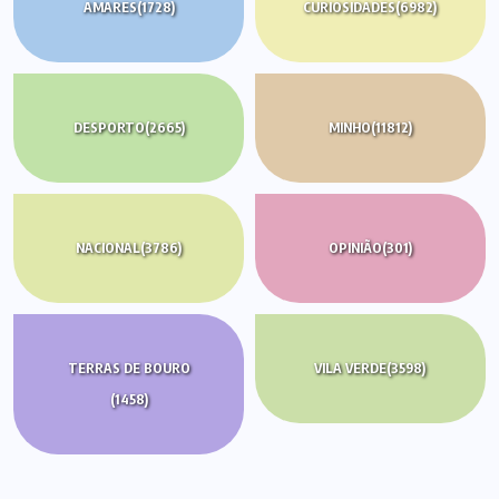
AMARES
(1728)
CURIOSIDADES
(6982)
DESPORTO
(2665)
MINHO
(11812)
NACIONAL
(3786)
OPINIÃO
(301)
TERRAS DE BOURO
VILA VERDE
(3598)
(1458)