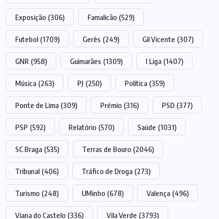
Exposição
(306)
Famalicão
(529)
Futebol
(1709)
Gerês
(249)
Gil Vicente
(307)
GNR
(958)
Guimarães
(1309)
I Liga
(1407)
Música
(263)
PJ
(250)
Política
(359)
Ponte de Lima
(309)
Prémio
(316)
PSD
(377)
PSP
(592)
Relatório
(570)
Saúde
(1031)
SC Braga
(535)
Terras de Bouro
(2046)
Tribunal
(406)
Tráfico de Droga
(273)
Turismo
(248)
UMinho
(678)
Valença
(496)
Viana do Castelo
(336)
Vila Verde
(3793)