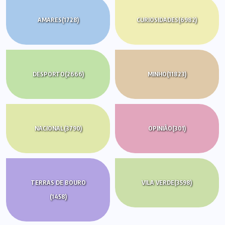
AMARES
(1728)
CURIOSIDADES
(6982)
DESPORTO
(2666)
MINHO
(11823)
NACIONAL
(3790)
OPINIÃO
(301)
TERRAS DE BOURO
VILA VERDE
(3598)
(1458)