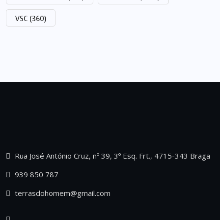
VSC
(360)
Rua José António Cruz, nº 39, 3º Esq. Frt., 4715-343 Braga
939 850 787
terrasdohomem@gmail.com