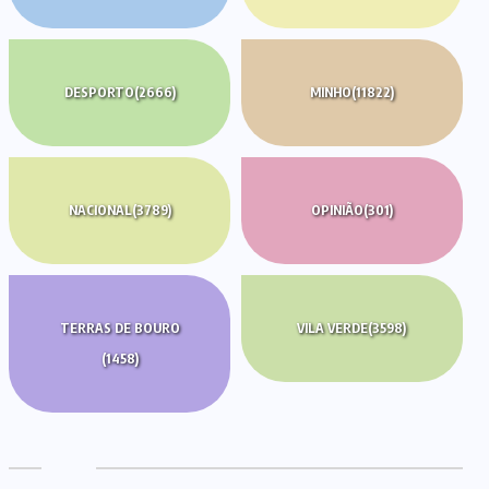
DESPORTO
(2666)
MINHO
(11822)
NACIONAL
(3789)
OPINIÃO
(301)
TERRAS DE BOURO
VILA VERDE
(3598)
(1458)