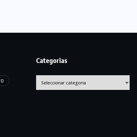
Categorias
Categorias
TO