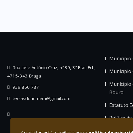
Município 
Rua José António Cruz, nº 39, 3º Esq. Frt.,
Município
4715-343 Braga
Município 
939 850 787
Bouro
terrasdohomem@gmail.com
Estatuto Ed
Política de
Ao aceitar, está a aceitar a nossa
politica de privaci