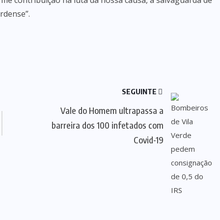
rme contribuição na luta da nossa causa, a salvaguarda de
erdense”.
SEGUINTE
Vale do Homem ultrapassa a
barreira dos 100 infetados com
Covid-19