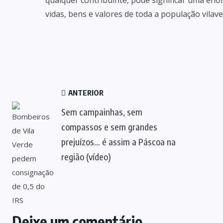
qualquer contribuinte, pode significar uma eno
vidas, bens e valores de toda a população vilav
ANTERIOR
Sem campainhas, sem
compassos e sem grandes
prejuízos… é assim a Páscoa na
região (vídeo)
Deixe um comentário