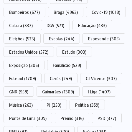
Bombeiros
(677)
Braga
(4963)
Covid-19
(1018)
Cultura
(332)
DGS
(571)
Educação
(433)
Eleições
(523)
Escolas
(244)
Esposende
(305)
Estados Unidos
(572)
Estudo
(303)
Exposição
(306)
Famalicão
(529)
Futebol
(1709)
Gerês
(249)
Gil Vicente
(307)
GNR
(958)
Guimarães
(1309)
I Liga
(1407)
Música
(263)
PJ
(250)
Política
(359)
Ponte de Lima
(309)
Prémio
(316)
PSD
(377)
PSP
(592)
Relatório
(570)
Saúde
(1031)