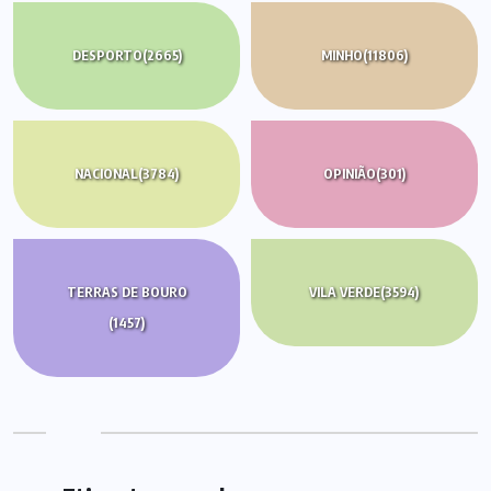
DESPORTO
(2665)
MINHO
(11806)
NACIONAL
(3784)
OPINIÃO
(301)
TERRAS DE BOURO
VILA VERDE
(3594)
(1457)