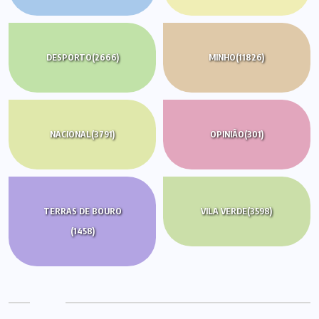
DESPORTO
(2666)
MINHO
(11826)
NACIONAL
(3791)
OPINIÃO
(301)
TERRAS DE BOURO
VILA VERDE
(3598)
(1458)