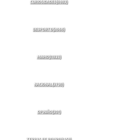
CURIOSIDADES
(6982)
DESPORTO
(2666)
MINHO
(11823)
NACIONAL
(3790)
OPINIÃO
(301)
TERRAS DE BOURO
(1458)