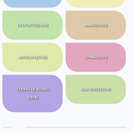
DESPORTO
(2666)
MINHO
(11823)
NACIONAL
(3790)
OPINIÃO
(301)
TERRAS DE BOURO
VILA VERDE
(3598)
(1458)