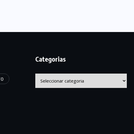
Categorias
Categorias
TO