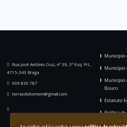
Município 
Rua José António Cruz, nº 39, 3º Esq. Frt.,
Município
4715-343 Braga
Município 
939 850 787
Bouro
terrasdohomem@gmail.com
Estatuto Ed
Política de
Ao aceitar, está a aceitar a nossa
politica de privaci