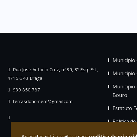
Município 
Rua José António Cruz, nº 39, 3º Esq. Frt.,
Município
4715-343 Braga
Município 
939 850 787
Bouro
terrasdohomem@gmail.com
Estatuto Ed
Política de
Ao aceitar, está a aceitar a nossa
politica de privaci