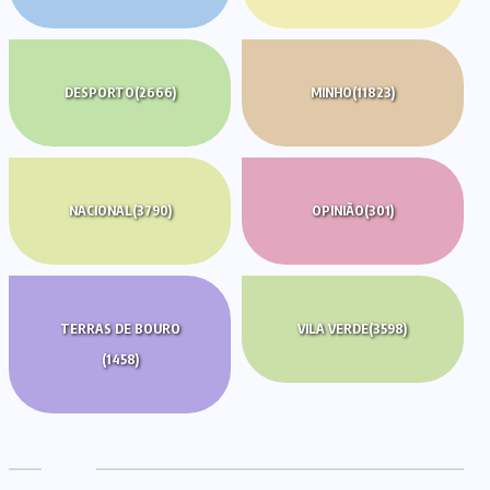
DESPORTO
(2666)
MINHO
(11823)
NACIONAL
(3790)
OPINIÃO
(301)
TERRAS DE BOURO
VILA VERDE
(3598)
(1458)