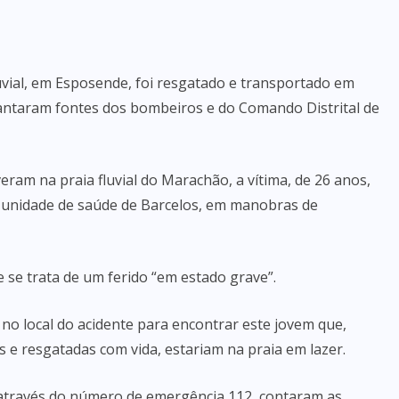
vial, em Esposende, foi resgatado e transportado em
iantaram fontes dos bombeiros e do Comando Distrital de
ram na praia fluvial do Marachão, a vítima, de 26 anos,
 a unidade de saúde de Barcelos, em manobras de
 se trata de um ferido “em estado grave”.
 no local do acidente para encontrar este jovem que,
 e resgatadas com vida, estariam na praia em lazer.
, através do número de emergência 112, contaram as