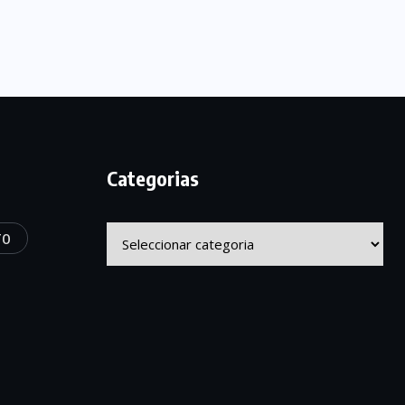
Categorias
Categorias
TO