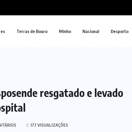
res
Terras de Bouro
Minho
Nacional
Desporto
sposende resgatado e levado
spital
NTÁRIOS
177 VISUALIZAÇÕES