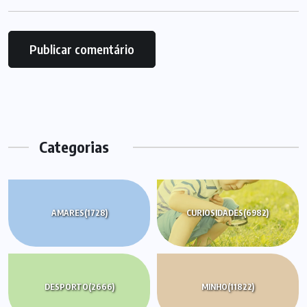
Categorias
AMARES
(1728)
CURIOSIDADES
(6982)
DESPORTO
(2666)
MINHO
(11822)