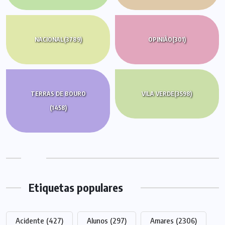
NACIONAL
(3789)
OPINIÃO
(301)
TERRAS DE BOURO
VILA VERDE
(3598)
(1458)
Etiquetas populares
Acidente
(427)
Alunos
(297)
Amares
(2306)