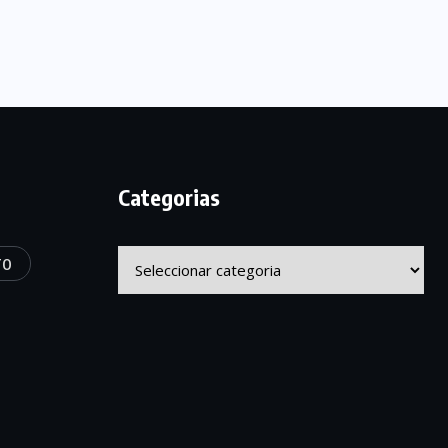
Categorias
Categorias
TO