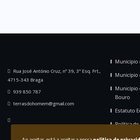
Município 
Rua José António Cruz, nº 39, 3º Esq. Frt.,
Município
4715-343 Braga
Município 
939 850 787
Bouro
terrasdohomem@gmail.com
Estatuto Ed
Política de
Ao aceitar, está a aceitar a nossa
politica de privaci