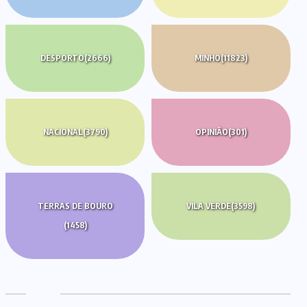
DESPORTO
(2666)
MINHO
(11823)
NACIONAL
(3790)
OPINIÃO
(301)
TERRAS DE BOURO
VILA VERDE
(3598)
(1458)