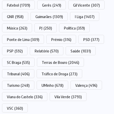
Futebol
(1709)
Gerês
(249)
Gil Vicente
(307)
GNR
(958)
Guimarães
(1309)
I Liga
(1407)
Música
(263)
PJ
(250)
Política
(359)
Ponte de Lima
(309)
Prémio
(316)
PSD
(377)
PSP
(592)
Relatório
(570)
Saúde
(1031)
SC Braga
(535)
Terras de Bouro
(2046)
Tribunal
(406)
Tráfico de Droga
(273)
Turismo
(248)
UMinho
(678)
Valença
(496)
Viana do Castelo
(336)
Vila Verde
(3793)
VSC
(360)