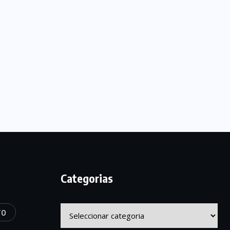
Categorias
Categorias
TO