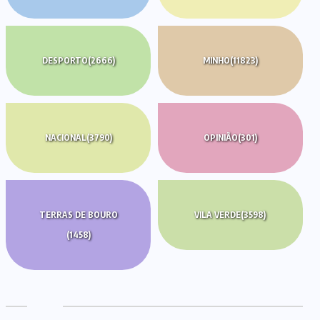
DESPORTO
(2666)
MINHO
(11823)
NACIONAL
(3790)
OPINIÃO
(301)
TERRAS DE BOURO
VILA VERDE
(3598)
(1458)