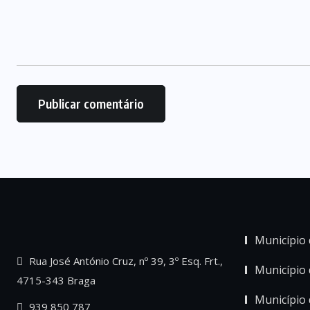
Município 
Rua José António Cruz, nº 39, 3º Esq. Frt.,
Município
4715-343 Braga
Município 
939 850 787