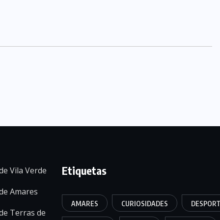
Etiquetas
de Vila Verde
 de Amares
AMARES
CURIOSIDADES
DESPOR
de Terras de