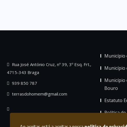
Município 
Rua José António Cruz, nº 39, 3º Esq. Frt.,
Município
4715-343 Braga
Município 
939 850 787
Bouro
terrasdohomem@gmail.com
Estatuto Ed
Política de
Ao aceitar, está a aceitar a nossa
politica de privaci