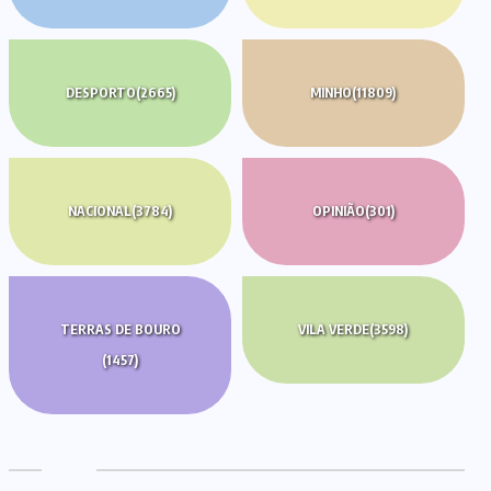
DESPORTO
(2665)
MINHO
(11809)
NACIONAL
(3784)
OPINIÃO
(301)
TERRAS DE BOURO
VILA VERDE
(3598)
(1457)