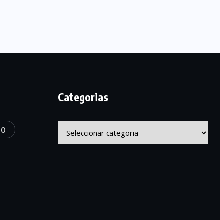
Categorias
Categorias
TO