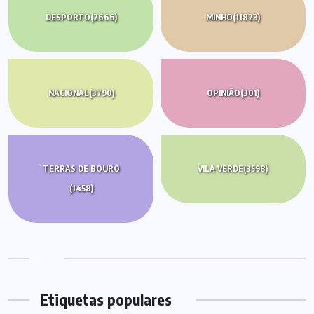
DESPORTO
(2666)
MINHO
(11823)
NACIONAL
(3790)
OPINIÃO
(301)
TERRAS DE BOURO
VILA VERDE
(3598)
(1458)
Etiquetas populares