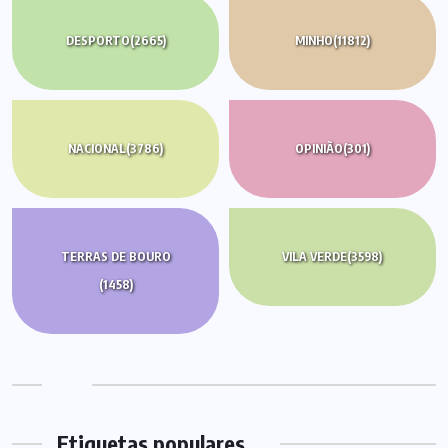
DESPORTO
(2665)
MINHO
(11812)
NACIONAL
(3786)
OPINIÃO
(301)
TERRAS DE BOURO
VILA VERDE
(3598)
(1458)
Etiquetas populares