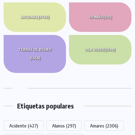
NACIONAL
(3786)
OPINIÃO
(301)
TERRAS DE BOURO
VILA VERDE
(3598)
(1458)
Etiquetas populares
Acidente
(427)
Alunos
(297)
Amares
(2306)