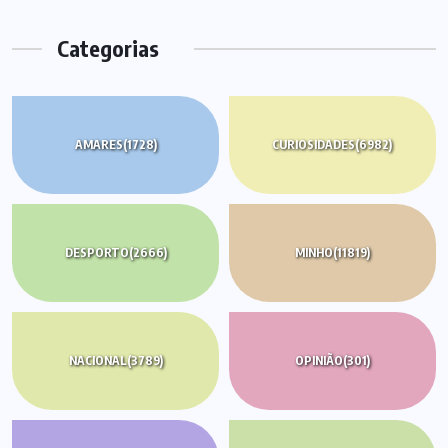
Categorias
AMARES
(1728)
CURIOSIDADES
(6982)
DESPORTO
(2666)
MINHO
(11819)
NACIONAL
(3789)
OPINIÃO
(301)