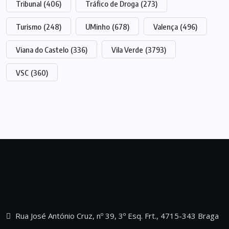
Tribunal
(406)
Tráfico de Droga
(273)
Turismo
(248)
UMinho
(678)
Valença
(496)
Viana do Castelo
(336)
Vila Verde
(3793)
VSC
(360)
Rua José António Cruz, nº 39, 3º Esq. Frt., 4715-343 Braga