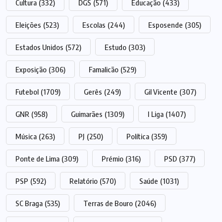
Cultura
(332)
DGS
(571)
Educação
(433)
Eleições
(523)
Escolas
(244)
Esposende
(305)
Estados Unidos
(572)
Estudo
(303)
Exposição
(306)
Famalicão
(529)
Futebol
(1709)
Gerês
(249)
Gil Vicente
(307)
GNR
(958)
Guimarães
(1309)
I Liga
(1407)
Música
(263)
PJ
(250)
Política
(359)
Ponte de Lima
(309)
Prémio
(316)
PSD
(377)
PSP
(592)
Relatório
(570)
Saúde
(1031)
SC Braga
(535)
Terras de Bouro
(2046)