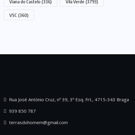
Viana do Castelo
(336)
Vila Verde
(3793)
VSC
(360)
Rua José António Cruz, nº 39, 3º Esq. Frt., 4715-343 Braga
939 850 787
terrasdohomem@gmail.com