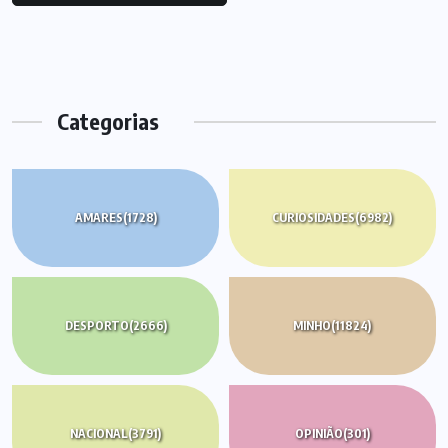
Categorias
AMARES
(1728)
CURIOSIDADES
(6982)
DESPORTO
(2666)
MINHO
(11824)
NACIONAL
(3791)
OPINIÃO
(301)