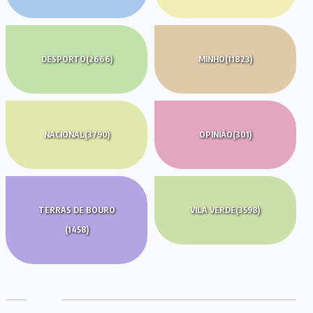
DESPORTO
(2666)
MINHO
(11823)
NACIONAL
(3790)
OPINIÃO
(301)
TERRAS DE BOURO
VILA VERDE
(3598)
(1458)