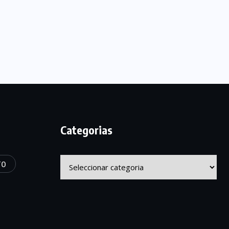
Categorias
Categorias
TO