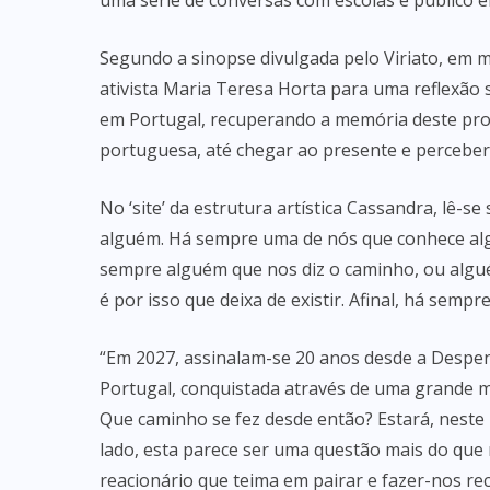
uma série de conversas com escolas e público e
Segundo a sinopse divulgada pelo Viriato, em m
ativista Maria Teresa Horta para uma reflexão
em Portugal, recuperando a memória deste pro
portuguesa, até chegar ao presente e perceber o
No ‘site’ da estrutura artística Cassandra, lê-
alguém. Há sempre uma de nós que conhece alg
sempre alguém que nos diz o caminho, ou algué
é por isso que deixa de existir. Afinal, há sem
“Em 2027, assinalam-se 20 anos desde a Despen
Portugal, conquistada através de uma grande mo
Que caminho se fez desde então? Estará, neste
lado, esta parece ser uma questão mais do que 
reacionário que teima em pairar e fazer-nos rec