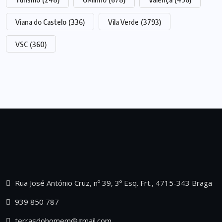
Viana do Castelo
(336)
Vila Verde
(3793)
VSC
(360)
Rua José António Cruz, nº 39, 3º Esq. Frt., 4715-343 Braga
939 850 787
terrasdohomem@gmail.com