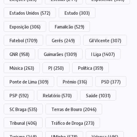
Estados Unidos
(572)
Estudo
(303)
Exposição
(306)
Famalicão
(529)
Futebol
(1709)
Gerês
(249)
Gil Vicente
(307)
GNR
(958)
Guimarães
(1309)
I Liga
(1407)
Música
(263)
PJ
(250)
Política
(359)
Ponte de Lima
(309)
Prémio
(316)
PSD
(377)
PSP
(592)
Relatório
(570)
Saúde
(1031)
SC Braga
(535)
Terras de Bouro
(2046)
Tribunal
(406)
Tráfico de Droga
(273)
Turismo
(248)
UMinho
(678)
Valença
(496)