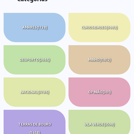
AMARES
(1728)
CURIOSIDADES
(6982)
DESPORTO
(2665)
MINHO
(11812)
NACIONAL
(3786)
OPINIÃO
(301)
TERRAS DE BOURO
VILA VERDE
(3598)
(1458)