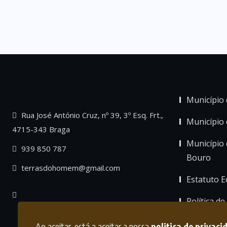
Município 
Rua José António Cruz, nº 39, 3º Esq. Frt.,
Município
4715-343 Braga
Município 
939 850 787
Bouro
terrasdohomem@gmail.com
Estatuto Ed
Política de
Ao aceitar, está a aceitar a nossa
politica de privaci