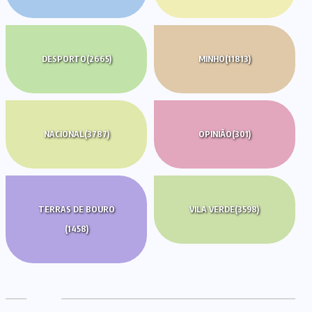
DESPORTO
(2665)
MINHO
(11813)
NACIONAL
(3787)
OPINIÃO
(301)
TERRAS DE BOURO
VILA VERDE
(3598)
(1458)