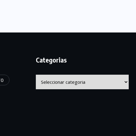
Categorias
Categorias
TO