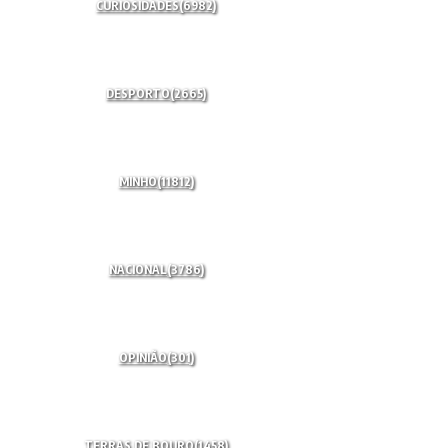
CURIOSIDADES
(6982)
DESPORTO
(2665)
MINHO
(11812)
NACIONAL
(3786)
OPINIÃO
(301)
TERRAS DE BOURO
(1458)