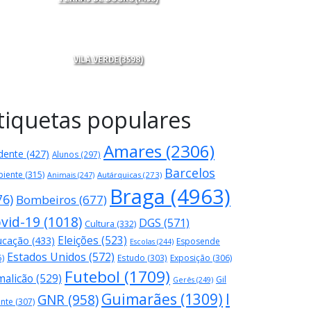
VILA VERDE
(3598)
tiquetas populares
Amares
(2306)
dente
(427)
Alunos
(297)
Barcelos
iente
(315)
Autárquicas
(273)
Animais
(247)
Braga
(4963)
76)
Bombeiros
(677)
vid-19
(1018)
DGS
(571)
Cultura
(332)
Eleições
(523)
ucação
(433)
Esposende
Escolas
(244)
Estados Unidos
(572)
5)
Estudo
(303)
Exposição
(306)
Futebol
(1709)
malicão
(529)
Gil
Gerês
(249)
Guimarães
(1309)
I
GNR
(958)
ente
(307)