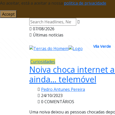
Ao aceitar, está a aceitar a nossa
politica de privacidade
Accept
07/08/2026
Últimas notícias
Vila Verde
Curiosidades
Noiva choca internet a
ainda… telemóvel
Pedro Antunes Pereira
24/10/2023
0 COMENTÁRIOS
Uma noiva deixou as pessoas chocadas depois