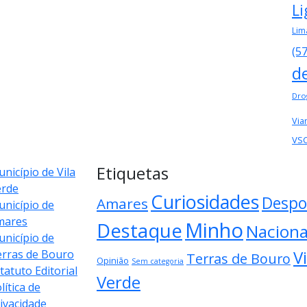
Li
Lim
(5
d
Dro
Via
VS
Etiquetas
nicípio de Vila
erde
Curiosidades
Despo
Amares
nicípio de
mares
Minho
Destaque
Naciona
nicípio de
Vi
rras de Bouro
Terras de Bouro
Opinião
Sem categoria
tatuto Editorial
Verde
lítica de
ivacidade