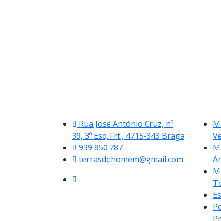
Rua José António Cruz, nº
Mu
39, 3º Esq. Frt., 4715-343 Braga
V
939 850 787
Mu
terrasdohomem@gmail.com
A
Mu
Te
Es
Po
Pr