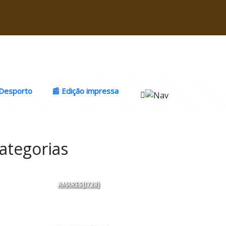
Desporto
📰 Edição impressa
ategorias
AMARES
(1728)