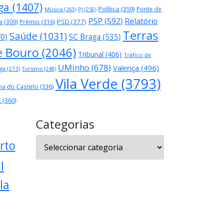
ga
(1407)
Política
(359)
Ponte de
Música
(263)
PJ
(250)
PSP
(592)
Relatório
PSD
(377)
a
(309)
Prémio
(316)
Terras
Saúde
(1031)
70)
SC Braga
(535)
e Bouro
(2046)
Tribunal
(406)
Tráfico de
UMinho
(678)
Valença
(496)
ga
(273)
Turismo
(248)
Vila Verde
(3793)
na do Castelo
(336)
C
(360)
Categorias
Categorias
rto
l
la