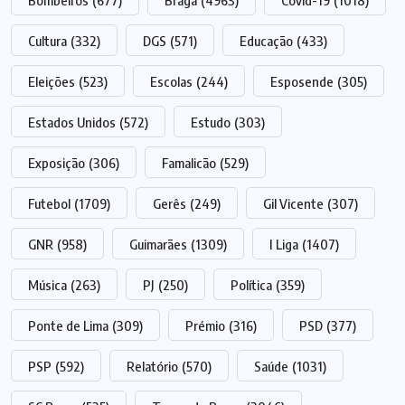
Bombeiros
(677)
Braga
(4963)
Covid-19
(1018)
Cultura
(332)
DGS
(571)
Educação
(433)
Eleições
(523)
Escolas
(244)
Esposende
(305)
Estados Unidos
(572)
Estudo
(303)
Exposição
(306)
Famalicão
(529)
Futebol
(1709)
Gerês
(249)
Gil Vicente
(307)
GNR
(958)
Guimarães
(1309)
I Liga
(1407)
Música
(263)
PJ
(250)
Política
(359)
Ponte de Lima
(309)
Prémio
(316)
PSD
(377)
PSP
(592)
Relatório
(570)
Saúde
(1031)