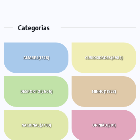
Categorias
AMARES
(1728)
CURIOSIDADES
(6982)
DESPORTO
(2666)
MINHO
(11823)
NACIONAL
(3790)
OPINIÃO
(301)